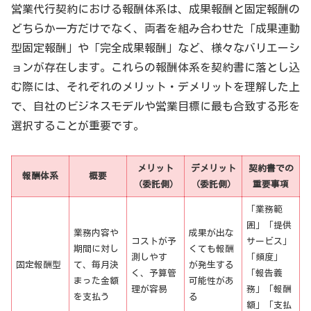
営業代行契約における報酬体系は、成果報酬と固定報酬の
どちらか一方だけでなく、両者を組み合わせた「成果連動
型固定報酬」や「完全成果報酬」など、様々なバリエーシ
ョンが存在します。これらの報酬体系を契約書に落とし込
む際には、それぞれのメリット・デメリットを理解した上
で、自社のビジネスモデルや営業目標に最も合致する形を
選択することが重要です。
メリット
デメリット
契約書での
報酬体系
概要
（委託側）
（委託側）
重要事項
「業務範
囲」「提供
業務内容や
成果が出な
コストが予
サービス」
期間に対し
くても報酬
測しやす
「頻度」
固定報酬型
て、毎月決
が発生する
く、予算管
「報告義
まった金額
可能性があ
理が容易
務」「報酬
を支払う
る
額」「支払