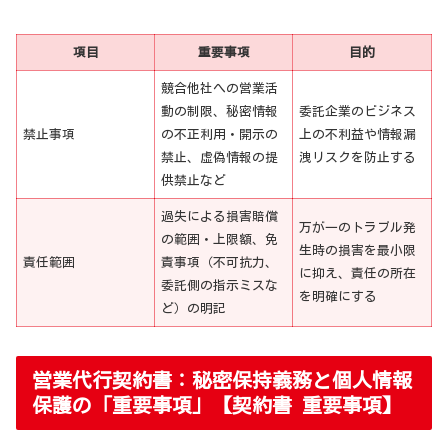
項目
重要事項
目的
競合他社への営業活
動の制限、秘密情報
委託企業のビジネス
禁止事項
の不正利用・開示の
上の不利益や情報漏
禁止、虚偽情報の提
洩リスクを防止する
供禁止など
過失による損害賠償
万が一のトラブル発
の範囲・上限額、免
生時の損害を最小限
責任範囲
責事項（不可抗力、
に抑え、責任の所在
委託側の指示ミスな
を明確にする
ど）の明記
営業代行契約書：秘密保持義務と個人情報
保護の「重要事項」【契約書 重要事項】