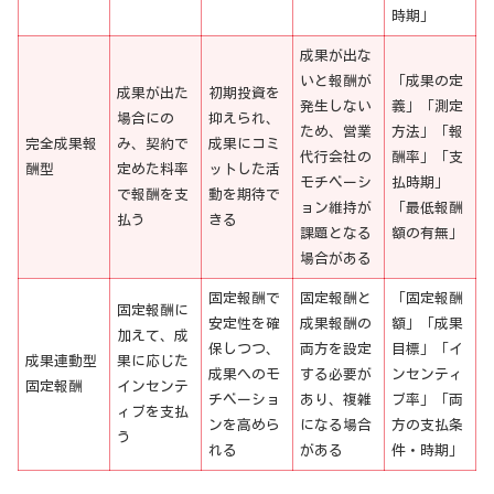
時期」
成果が出な
いと報酬が
「成果の定
成果が出た
初期投資を
発生しない
義」「測定
場合にの
抑えられ、
ため、営業
方法」「報
完全成果報
み、契約で
成果にコミ
代行会社の
酬率」「支
酬型
定めた料率
ットした活
モチベーシ
払時期」
で報酬を支
動を期待で
ョン維持が
「最低報酬
払う
きる
課題となる
額の有無」
場合がある
固定報酬で
固定報酬と
「固定報酬
固定報酬に
安定性を確
成果報酬の
額」「成果
加えて、成
保しつつ、
両方を設定
目標」「イ
成果連動型
果に応じた
成果へのモ
する必要が
ンセンティ
固定報酬
インセンテ
チベーショ
あり、複雑
ブ率」「両
ィブを支払
ンを高めら
になる場合
方の支払条
う
れる
がある
件・時期」