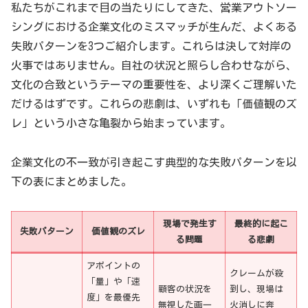
私たちがこれまで目の当たりにしてきた、営業アウトソー
シングにおける企業文化のミスマッチが生んだ、よくある
失敗パターンを3つご紹介します。これらは決して対岸の
火事ではありません。自社の状況と照らし合わせながら、
文化の合致というテーマの重要性を、より深くご理解いた
だけるはずです。これらの悲劇は、いずれも「価値観のズ
レ」という小さな亀裂から始まっています。
企業文化の不一致が引き起こす典型的な失敗パターンを以
下の表にまとめました。
現場で発生す
最終的に起こ
失敗パターン
価値観のズレ
る問題
る悲劇
アポイントの
クレームが殺
「量」や「速
顧客の状況を
到し、現場は
度」を最優先
無視した画一
火消しに奔