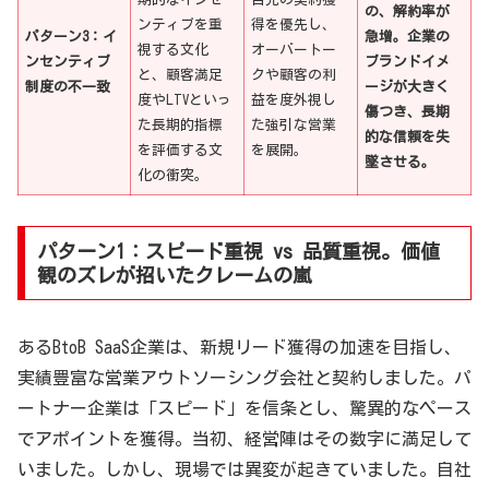
の、解約率が
ンティブを重
得を優先し、
パターン3：イ
急増。企業の
視する文化
オーバートー
ンセンティブ
ブランドイメ
と、顧客満足
クや顧客の利
制度の不一致
ージが大きく
度やLTVといっ
益を度外視し
傷つき、長期
た長期的指標
た強引な営業
的な信頼を失
を評価する文
を展開。
墜させる。
化の衝突。
パターン1：スピード重視 vs 品質重視。価値
観のズレが招いたクレームの嵐
あるBtoB SaaS企業は、新規リード獲得の加速を目指し、
実績豊富な営業アウトソーシング会社と契約しました。パ
ートナー企業は「スピード」を信条とし、驚異的なペース
でアポイントを獲得。当初、経営陣はその数字に満足して
いました。しかし、現場では異変が起きていました。自社