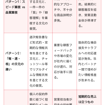
パターン1：ス
する文化と、
的なアプロー
走。結果的に
ピード重視 vs
一件一件の
チや、不十分
顧客離反を招
品質重視
「質」や「顧
な商品説明が
き、営業活動
客理解」を重
多発。
全体が停滞す
視する文化の
る。
衝突。
週次報告書な
ど形式的・定
致命的な機会
重要な顧客フ
期的な情報共
損失やトラブ
ィードバック
パターン2：
有を是とする
ルへの対応遅
や市場の変化
「報・連・
文化と、チャ
延が発生。社
が社内に届く
相」の文化の
ットツール等
内とパートナ
のが遅れ、対
違い
でリアルタイ
ー間で埋めが
応が後手に回
ムな情報共有
たい情報格差
る。
を是とする文
が生まれる。
化の衝突。
個人の契約件
短期的な売上
数に紐づく短
営業担当者が
は立つもの
期的なインセ
目先の契約獲