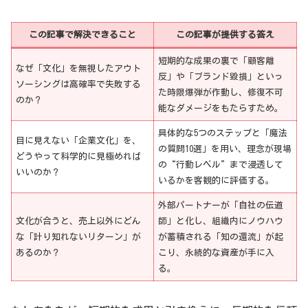
この記事で解決できること
この記事が提供する答え
短期的な成果の裏で「顧客離
なぜ「文化」を無視したアウト
反」や「ブランド毀損」といっ
ソーシングは高確率で失敗する
た時限爆弾が作動し、修復不可
のか？
能なダメージをもたらすため。
具体的な5つのステップと「魔法
目に見えない「企業文化」を、
の質問10選」を用い、理念が現場
どうやって科学的に見極めれば
の“行動レベル”まで浸透して
いいのか？
いるかを客観的に評価する。
外部パートナーが「自社の伝道
文化が合うと、売上以外にどん
師」と化し、組織内にノウハウ
な「計り知れないリターン」が
が蓄積される「知の還流」が起
あるのか？
こり、永続的な資産が手に入
る。