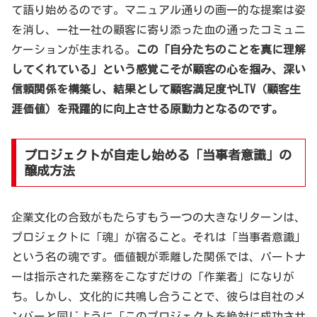
て語り始めるのです。マニュアル通りの画一的な提案は姿
を消し、一社一社の顧客に寄り添った血の通ったコミュニ
ケーションが生まれる。
この「自分たちのことを真に理解
してくれている」という感覚こそが顧客の心を掴み、深い
信頼関係を構築し、結果として顧客満足度やLTV（顧客生
涯価値）を飛躍的に向上させる原動力となるのです。
プロジェクトが自走し始める「当事者意識」の
醸成方法
企業文化の合致がもたらすもう一つの大きなリターンは、
プロジェクトに「魂」が宿ること。それは「当事者意識」
という名の魂です。価値観が乖離した関係では、パートナ
ーは指示された業務をこなすだけの「作業者」になりが
ち。しかし、文化的に共鳴し合うことで、彼らは自社のメ
ンバーと同じように「このプロジェクトを絶対に成功させ