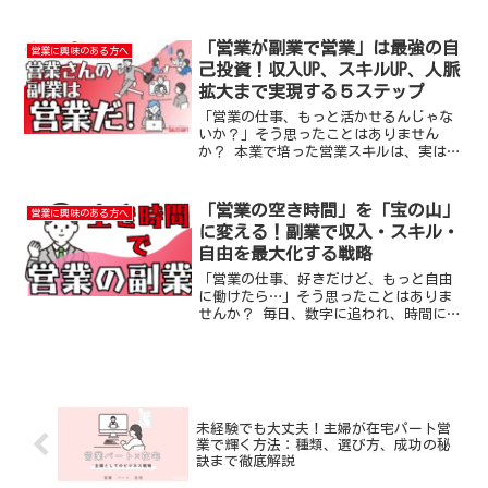
風に悩んでいませんか？実は今、多くの
主婦の方が、パートタイムの営業職とし
て活躍しています。なぜなら、主婦の皆
「営業が副業で営業」は最強の自
営業に興味のある方へ
さんが持つコミュニケーシ...
己投資！収入UP、スキルUP、人脈
拡大まで実現する５ステップ
「営業の仕事、もっと活かせるんじゃな
いか？」そう思ったことはありません
か？ 本業で培った営業スキルは、実は副
業でも大きな武器になります。 この記事
では、私が営業の世界で培ってきた経験
をもとに、「営業が副業で営業」という
「営業の空き時間」を「宝の山」
営業に興味のある方へ
働き方のメリット、注意...
に変える！副業で収入・スキル・
自由を最大化する戦略
「営業の仕事、好きだけど、もっと自由
に働けたら…」そう思ったことはありま
せんか？ 毎日、数字に追われ、時間に縛
られる。 そんな現状を変えたいけど、ど
うすればいいか分からない。 この記事で
は、そんな悩みを抱える営業のあなた
に、空き時間を活用し...
未経験でも大丈夫！主婦が在宅パート営
業で輝く方法：種類、選び方、成功の秘
訣まで徹底解説