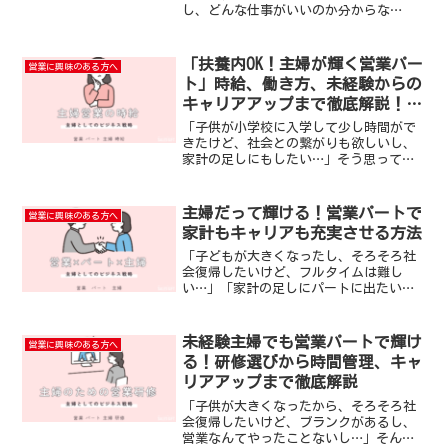
し、どんな仕事がいいのか分からな
い…」そう悩んでいる主婦の方、多いの
ではないでしょうか。この記事では、そ
んな悩みを抱える主婦の方に向けて、未
「扶養内OK！主婦が輝く営業パー
営業に興味のある方へ
経験からでも高収入を目指せる営...
ト」時給、働き方、未経験からの
キャリアアップまで徹底解説！時
間と収入のバランスを叶える新し
「子供が小学校に入学して少し時間がで
い働き方
きたけど、社会との繋がりも欲しいし、
家計の足しにもしたい…」そう思ってい
る主婦の方、多いのではないでしょう
か？でも、「営業の仕事って難しそうだ
し、私には無理かも…」と諦めていませ
主婦だって輝ける！営業パートで
営業に興味のある方へ
んか？この記事では、主婦の...
家計もキャリアも充実させる方法
「子どもが大きくなったし、そろそろ社
会復帰したいけど、フルタイムは難し
い…」「家計の足しにパートに出たいけ
ど、未経験の私でもできる仕事ってある
のかな？」そんな風に悩んでいる主婦の
方、いらっしゃいませんか？この記事で
未経験主婦でも営業パートで輝け
営業に興味のある方へ
は、主婦の皆さんが抱える「...
る！研修選びから時間管理、キャ
リアアップまで徹底解説
「子供が大きくなったから、そろそろ社
会復帰したいけど、ブランクがあるし、
営業なんてやったことないし…」そんな