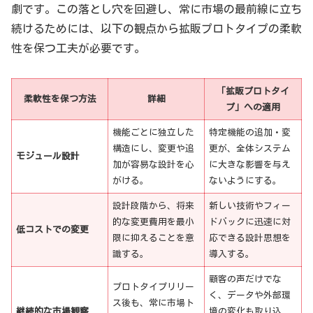
劇です。この落とし穴を回避し、常に市場の最前線に立ち
続けるためには、以下の観点から拡販プロトタイプの柔軟
性を保つ工夫が必要です。
「拡販プロトタイ
柔軟性を保つ方法
詳細
プ」への適用
機能ごとに独立した
特定機能の追加・変
構造にし、変更や追
更が、全体システム
モジュール設計
加が容易な設計を心
に大きな影響を与え
がける。
ないようにする。
設計段階から、将来
新しい技術やフィー
的な変更費用を最小
ドバックに迅速に対
低コストでの変更
限に抑えることを意
応できる設計思想を
識する。
導入する。
顧客の声だけでな
プロトタイプリリー
く、データや外部環
ス後も、常に市場ト
継続的な市場観察
境の変化も取り込