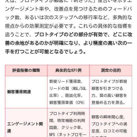
えば、プロトタイプが顧客に「刺さった」度合いを示すエ
ンゲージメント率や、改善点を見つけるためのフィードバ
ック数、あるいは次のステップへの移行率など、多角的な
視点からの効果測定が必要です。これらの具体的な指標を
追うことで、
プロトタイプのどの部分が有効で、どこに改
善の余地があるのかが明確になり、より精度の高い次の一
手を打つことが可能となるでしょう。
評価指標の種類
具体的なKPI例
測定の目的
新規リード獲得数、
プロトタイプが新規
リードの質（MQL/SQL
顧客を引きつける
顧客獲得関連
比率）、商談化率、
力、質の高い顧客を
顧客獲得単価（CPA）
見極める力を測る。
プロトタイプ利用時
顧客の興味関心度、
間、特定機能の利用
エンゲージメント関
プロトタイプへの満
回数、クリック率、
連
足度、口コミの可能
NPS（ネットプロモー