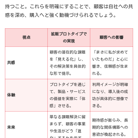
持つこと。これらを明確にすることで、顧客は自社への共
感を深め、購入へと強く動機づけられるでしょう。
拡販プロトタイプで
視点
顧客への影響
の実現
顧客の潜在的な課題
「まさに私が求めて
を「見える化」し、
いたものだ」と心に
共感
その解決策を具体的
響き、信頼感が生ま
な形で提示。
れる。
プロトタイプを通じ
利用イメージが明確
て、製品・サービス
になり、導入後の成
体験
の価値を実際に「体
功が具体的に想像で
感」させる。
きる。
単なる課題解決に留
期待感が膨らみ、長
まらず、顧客の事業
未来
期的な関係構築への
や生活がどう「進
意欲が喚起される。