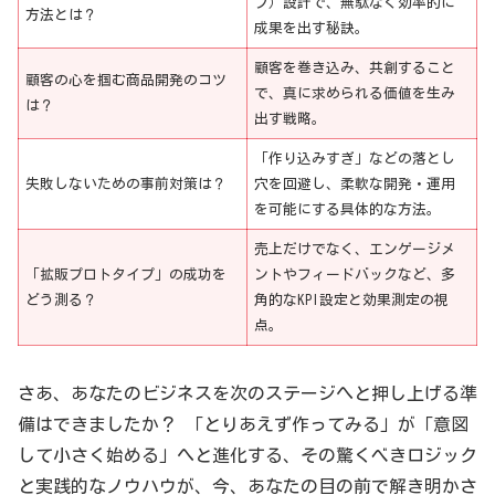
プ）設計で、無駄なく効率的に
方法とは？
成果を出す秘訣。
顧客を巻き込み、共創すること
顧客の心を掴む商品開発のコツ
で、真に求められる価値を生み
は？
出す戦略。
「作り込みすぎ」などの落とし
失敗しないための事前対策は？
穴を回避し、柔軟な開発・運用
を可能にする具体的な方法。
売上だけでなく、エンゲージメ
「拡販プロトタイプ」の成功を
ントやフィードバックなど、多
どう測る？
角的なKPI設定と効果測定の視
点。
さあ、あなたのビジネスを次のステージへと押し上げる準
備はできましたか？ 「とりあえず作ってみる」が「意図
して小さく始める」へと進化する、その驚くべきロジック
と実践的なノウハウが、今、あなたの目の前で解き明かさ