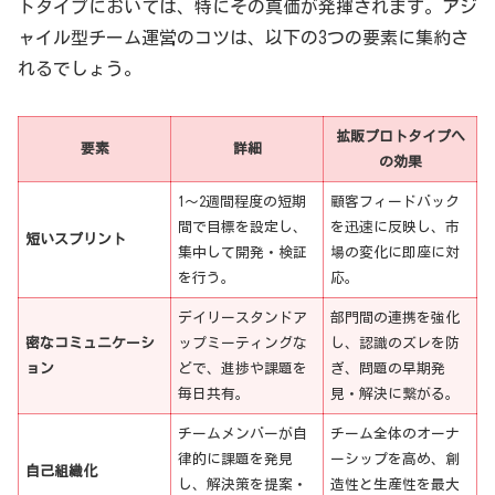
トタイプにおいては、特にその真価が発揮されます。アジ
ャイル型チーム運営のコツは、以下の3つの要素に集約さ
れるでしょう。
拡販プロトタイプへ
要素
詳細
の効果
1〜2週間程度の短期
顧客フィードバック
間で目標を設定し、
を迅速に反映し、市
短いスプリント
集中して開発・検証
場の変化に即座に対
を行う。
応。
デイリースタンドア
部門間の連携を強化
密なコミュニケーシ
ップミーティングな
し、認識のズレを防
ョン
どで、進捗や課題を
ぎ、問題の早期発
毎日共有。
見・解決に繋がる。
チームメンバーが自
チーム全体のオーナ
律的に課題を発見
ーシップを高め、創
自己組織化
し、解決策を提案・
造性と生産性を最大