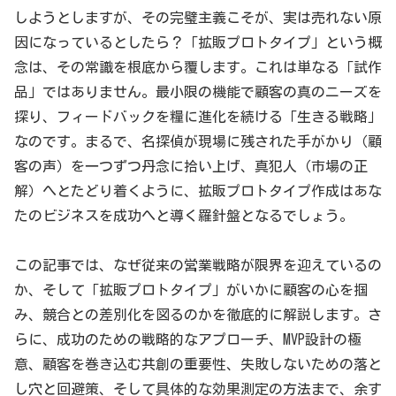
しようとしますが、その完璧主義こそが、実は売れない原
因になっているとしたら？「拡販プロトタイプ」という概
念は、その常識を根底から覆します。これは単なる「試作
品」ではありません。最小限の機能で顧客の真のニーズを
探り、フィードバックを糧に進化を続ける「生きる戦略」
なのです。まるで、名探偵が現場に残された手がかり（顧
客の声）を一つずつ丹念に拾い上げ、真犯人（市場の正
解）へとたどり着くように、拡販プロトタイプ作成はあな
たのビジネスを成功へと導く羅針盤となるでしょう。
この記事では、なぜ従来の営業戦略が限界を迎えているの
か、そして「拡販プロトタイプ」がいかに顧客の心を掴
み、競合との差別化を図るのかを徹底的に解説します。さ
らに、成功のための戦略的なアプローチ、MVP設計の極
意、顧客を巻き込む共創の重要性、失敗しないための落と
し穴と回避策、そして具体的な効果測定の方法まで、余す