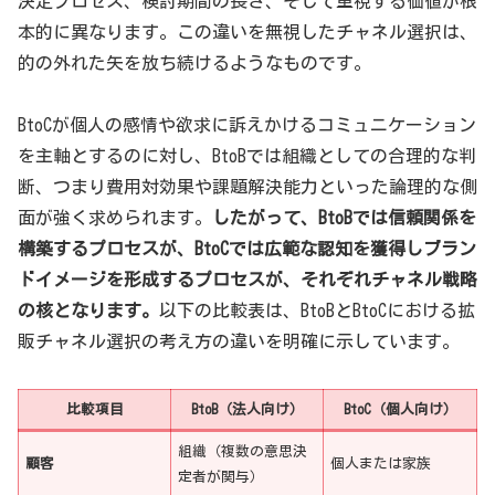
決定プロセス、検討期間の長さ、そして重視する価値が根
本的に異なります。この違いを無視したチャネル選択は、
的の外れた矢を放ち続けるようなものです。
BtoCが個人の感情や欲求に訴えかけるコミュニケーション
を主軸とするのに対し、BtoBでは組織としての合理的な判
断、つまり費用対効果や課題解決能力といった論理的な側
面が強く求められます。
したがって、BtoBでは信頼関係を
構築するプロセスが、BtoCでは広範な認知を獲得しブラン
ドイメージを形成するプロセスが、それぞれチャネル戦略
の核となります。
以下の比較表は、BtoBとBtoCにおける拡
販チャネル選択の考え方の違いを明確に示しています。
比較項目
BtoB（法人向け）
BtoC（個人向け）
組織（複数の意思決
顧客
個人または家族
定者が関与）