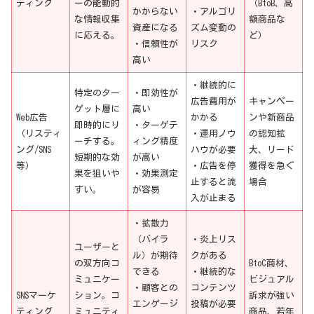
ティング
ーの能動的
（BtoB、高
かからない
・アルゴリ
な情報収集
額商品な
資産になる
ズム変動の
に応える。
ど）
・信頼性が
リスク
高い
・継続的に
特定のター
・即効性が
広告費用が
キャンペー
ゲット層に
高い
Web広告
かかる
ンや新商品
即時的にリ
・ターゲテ
（リスティ
・運用ノウ
の認知拡
ーチする。
ィング精度
ング/SNS
ハウが必要
大、リード
短期的な効
が高い
等）
・広告を停
獲得を急ぐ
果を狙いや
・効果測定
止すると流
場合
すい。
が容易
入が止まる
・拡散力
（バイラ
・炎上リス
ユーザーと
ル）が期待
クがある
の双方向コ
BtoC商材、
できる
・継続的な
ミュニケー
ビジュアル
・顧客との
コンテンツ
SNSマーケ
ション。コ
訴求が強い
エンゲージ
投稿が必要
ティング
ミュニティ
商品、若年