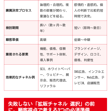
論理的・合理的。複
感情的・直感的。個
購買決定プロセス
数の部署が関わり、
人の判断で比較的短
稟議などを経る。
時間で決定。
長い（数ヶ月〜数
検討期間
短い（即時〜数日）
年）
顧客単価
高額
低額〜中額
機能、価格、信頼
ブランドイメージ、
重視される要素
性、サポート体制、
デザイン、口コミ、
導入事例
価格、利便性
SEO、ホワイトペーパ
SNS広告、インフルエ
ー、ウェビナー、展
効果的なチャネル例
ンサー、Web広告、テ
示会、販売代理店、
レビCM、店舗販売
リファラル
失敗しない「拡販チャネル 選択」の前
に。顧客視点で考える3つの必須準備