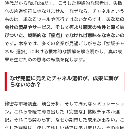
時代だからYouTubeだ」。こうした短絡的な思考は、失敗
への片道切符に他なりません。なぜなら、チャネルという
ものは、単なるツールや流行ではないからです。
あなたの
会社の製品やサービス、そして何より顧客の特性と深く結
びついた、戦略的な「接点」でなければ意味をなさないの
です。
本章では、多くの企業が見過ごしがちな「拡販チャ
ネル 選択」における根本的な誤解を解き明かし、真の成
果を生むための思考の転換を促します。
なぜ完璧に見えたチャネル選択が、成果に繋が
らないのか？
綿密な市場調査、競合分析、そして周到なシミュレーショ
ン。これらを経て導き出した「完璧な」拡販チャネル選
択。それにも関わらず、なぜか期待した成果が出ない。こ
うした経験は、決して珍しい話ではありません。その原因