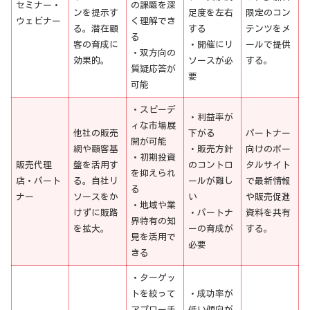
セミナー・
の課題を深
ンを提示す
足度を左右
限定のコン
ウェビナー
く理解でき
る。潜在顧
する
テンツをメ
る
客の育成に
・開催にリ
ールで提供
・双方向の
効果的。
ソースが必
する。
質疑応答が
要
可能
・スピーデ
・利益率が
ィな市場展
他社の販売
下がる
パートナー
開が可能
網や顧客基
・販売方針
向けのポー
・初期投資
販売代理
盤を活用す
のコントロ
タルサイト
を抑えられ
店・パート
る。自社リ
ールが難し
で最新情報
る
ナー
ソースをか
い
や販売促進
・地域や業
けずに販路
・パートナ
資料を共有
界特有の知
を拡大。
ーの育成が
する。
見を活用で
必要
きる
・ターゲッ
トを絞って
・成功率が
アプローチ
低い傾向が