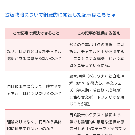
拡販戦略について網羅的に開設した記事はこちら
この記事で解決できること
この記事が提供する答え
多くの企業が「点の選択」に固
なぜ、良かれと思ったチャネル
執し、チャネル同士が連携する
選択が成果に繋がらないのか？
「エコシステム構築」という本
質を見失っているから。
顧客理解（ペルソナ）と自社理
解（UVP）を徹底し、事業フェー
自社に本当に合った「勝てるチ
ズ（導入期・成長期・成熟期）
ャネル」はどう見つけるのか？
に合わせたポートフォリオを組
むことが鍵。
目的設定からテスト検証まで、
理論だけでなく、明日から具体
誰でも論理的に最適な選択を導
的に何をすればいいのか？
き出せる「5ステップ・実践フレ