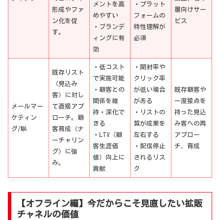
メントを高
・プラット
形成やファ
層向けサー
めやすい
フォームの
ン化を促
ビス
・ブランデ
特性理解が
す。
ィングに有
必須
効
・低コスト
・開封率や
既存リスト
で実施可能
クリック率
（見込み
・顧客との
が低い場合
既存顧客や
客）に対し
関係を維
がある
一度接点を
メールマー
て直接アプ
持・深化で
・リストの
持った見込
ケティン
ローチ。顧
きる
質が成果を
み客への再
グ/MA
客育成（ナ
・LTV（顧
左右する
アプロー
ーチャリン
客生涯価
・配信停止
チ、育成
グ）に強
値）向上に
されるリス
み。
貢献
ク
【オフライン編】今だからこそ見直したい拡販
チャネルの価値