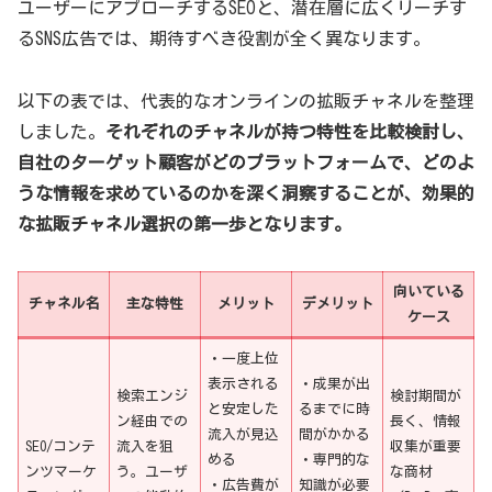
ユーザーにアプローチするSEOと、潜在層に広くリーチす
るSNS広告では、期待すべき役割が全く異なります。
以下の表では、代表的なオンラインの拡販チャネルを整理
しました。
それぞれのチャネルが持つ特性を比較検討し、
自社のターゲット顧客がどのプラットフォームで、どのよ
うな情報を求めているのかを深く洞察することが、効果的
な拡販チャネル選択の第一歩となります。
向いている
チャネル名
主な特性
メリット
デメリット
ケース
・一度上位
表示される
・成果が出
検索エンジ
検討期間が
と安定した
るまでに時
ン経由での
長く、情報
流入が見込
間がかかる
SEO/コンテ
流入を狙
収集が重要
める
・専門的な
ンツマーケ
う。ユーザ
な商材
・広告費が
知識が必要