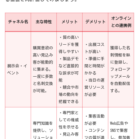
オンライン
チャネル名
主な特性
メリット
デメリット
との連携例
・質の高い
リードを獲
・出展コス
購買意欲の
獲得した名
得しやすい
トが高い
高い見込み
刺情報をMA
・製品デモ
・準備に手
客が能動的
に登録し、
展示会・イ
など直接的
間と時間が
に集まる。
フォローア
ベント
な訴求が可
かかる
一度に多数
ップメール
能
・当日の運
と名刺交換
を自動配信
・競合や市
営リソース
が可能。
する。
場の動向を
が必要
把握できる
・専門家と
・集客活動
しての権威
専門知識を
が必要
Web広告や
性を示せる
提供し、ソ
・コンテン
SNSで集客
・見込み客
リューショ
ツの質が満
し、参加者