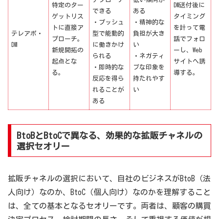
特定のター
DM送付後に
できる
ある
ゲットリス
タイミング
・プッシュ
・精神的な
トに直接ア
を計って電
テレアポ・
型で能動的
負担が大き
プローチ。
話でフォロ
DM
に働きかけ
い
新規開拓の
ーし、Web
られる
・ネガティ
起点とな
サイトへ誘
・即時的な
ブな印象を
る。
導する。
反応を得ら
持たれやす
れることが
い
ある
BtoBとBtoCで異なる、効果的な拡販チャネルの
選択セオリー
拡販チャネルの選択において、自社のビジネスがBtoB（法
人向け）なのか、BtoC（個人向け）なのかを理解すること
は、全ての基本となるセオリーです。両者は、顧客の購買