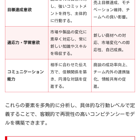
売上目標達成、モチ
し、強いコミットメ
目標達成意欲
ベーション維持、チ
ントを持ち、主体的
ームへの良い影響。
に行動する。
市場や製品の変化に
新しい商材への対
素早く対応し、常に
適応力・学習意欲
応、市場変化への即
新しい知識やスキル
応性、自己成長。
を吸収する。
相手に合わせた伝え
商談の成功率向上、
コミュニケーション
方で、信頼関係を築
チーム内外の連携強
能力
き、円滑な対話を促
化、情報共有の促
進する。
進。
これらの要素を多角的に分析し、具体的な行動レベルで定
義することで、客観的で再現性の高いコンピテンシーモデ
ルを構築できます。