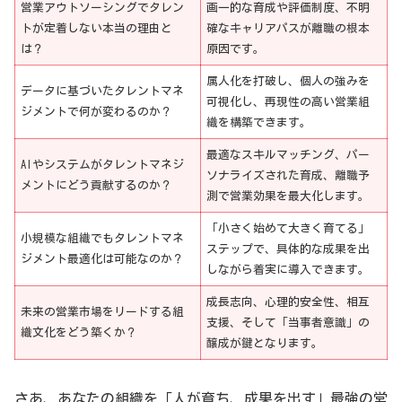
営業アウトソーシングでタレン
画一的な育成や評価制度、不明
トが定着しない本当の理由と
確なキャリアパスが離職の根本
は？
原因です。
属人化を打破し、個人の強みを
データに基づいたタレントマネ
可視化し、再現性の高い営業組
ジメントで何が変わるのか？
織を構築できます。
最適なスキルマッチング、パー
AIやシステムがタレントマネジ
ソナライズされた育成、離職予
メントにどう貢献するのか？
測で営業効果を最大化します。
「小さく始めて大きく育てる」
小規模な組織でもタレントマネ
ステップで、具体的な成果を出
ジメント最適化は可能なのか？
しながら着実に導入できます。
成長志向、心理的安全性、相互
未来の営業市場をリードする組
支援、そして「当事者意識」の
織文化をどう築くか？
醸成が鍵となります。
さあ、あなたの組織を「人が育ち、成果を出す」最強の営