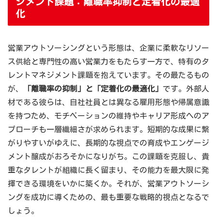
ジメント課題：離職率抑制と定着化の最適
化
営業アウトソーシングという形態は、企業に柔軟なリソー
ス供給と専門性の高い営業力をもたらす一方で、特有のタ
レントマネジメント課題を抱えています。その最たるもの
が、
「離職率の抑制」と「定着化の最適化」
です。外部人
材である彼らは、自社社員とは異なる雇用形態や帰属意識
を持つため、モチベーションの維持やキャリア形成へのア
プローチも一層繊細さが求められます。短期的な成果に繋
がりやすいがゆえに、長期的な視点での育成やエンゲージ
メント醸成がおろそかになりがち。この課題を克服し、貴
重なタレントが組織に長く留まり、その能力を最大限に発
揮できる環境をいかに築くか。それが、営業アウトソーシ
ングを成功に導くための、最も重要な戦略的視点となるで
しょう。