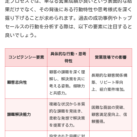
定プロセスでは、単なる営業成績が良いという表面的な結
果だけでなく、その背後にある行動特性や思考様式を深く
掘り下げることが求められます。過去の成功事例やトップ
セールスの行動を分析する際は、以下の要素に注目すると
良いでしょう。
具体的な行動・思考
コンピテンシー要素
営業現場での影響
特性
顧客の課題を深く理
長期的な顧客関係構
解し、解決策を共に
顧客志向性
築、リピート率向
考える姿勢。傾聴力
上、紹介案件増加。
と共感力。
複雑な状況から本質
困難な商談の突破、
的な課題を見抜き、
課題解決能力
顧客満足度向上、信
柔軟な発想で解決策
頼獲得。
を提案する力。
設定された目標に対