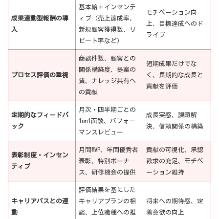
基本給＋インセンテ
モチベーション向
成果連動型報酬の導
ィブ（売上達成率、
上、目標達成へのド
入
新規顧客獲得数、リ
ライブ
ピート率など）
商談件数、顧客との
短期成果だけでな
関係構築度、提案の
プロセス評価の重視
く、長期的な成長と
質、ナレッジ共有へ
貢献を評価
の貢献
月次・四半期ごとの
定期的なフィードバ
成長実感、課題解
1on1面談、パフォー
ック
決、信頼関係の構築
マンスレビュー
月間MVP、年間優秀者
貢献の可視化、承認
表彰制度・インセン
表彰、特別ボーナ
欲求の充足、モチベ
ティブ
ス、研修機会の提供
ーション維持
評価結果を基にした
キャリアパスとの連
キャリアプランの相
将来への期待感、定
動
談、上位職種への推
着意欲の向上