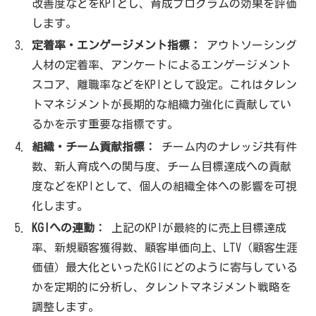
改善度などをKPIとし、育成プログラムの効果を評価
します。
定着率・エンゲージメント指標：
アウトソーシング
人材の定着率、アンケートによるエンゲージメント
スコア、離職率などをKPIとして設定。これはタレン
トマネジメントが長期的な組織力強化に貢献してい
るかを示す重要な指標です。
組織・チーム貢献指標：
チーム内のナレッジ共有件
数、新人育成への関与度、チーム目標達成への貢献
度などをKPIとして、個人の組織全体への影響を可視
化します。
KGIへの連動：
上記のKPIが最終的に売上目標達成
率、新規顧客獲得数、顧客単価向上、LTV（顧客生涯
価値）最大化といったKGIにどのように寄与している
かを定期的に分析し、タレントマネジメント戦略を
調整します。