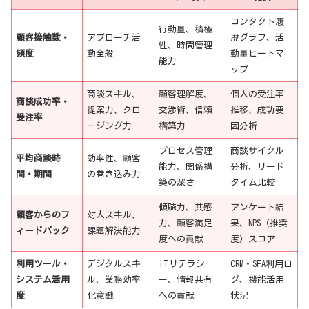
コンタクト履
行動量、積極
顧客接触数・
アプローチ活
歴グラフ、活
性、時間管理
頻度
動全般
動量ヒートマ
能力
ップ
商談スキル、
顧客理解度、
個人の受注率
商談成功率・
提案力、クロ
交渉術、信頼
推移、成功要
受注率
ージング力
構築力
因分析
プロセス管理
商談サイクル
平均商談時
効率性、顧客
能力、関係構
分析、リード
間・期間
の巻き込み力
築の深さ
タイム比較
傾聴力、共感
アンケート結
顧客からのフ
対人スキル、
力、顧客満足
果、NPS（推奨
ィードバック
課題解決能力
度への貢献
度）スコア
利用ツール・
デジタルスキ
ITリテラシ
CRM・SFA利用ロ
システム活用
ル、業務効率
ー、情報共有
グ、機能活用
度
化意識
への貢献
状況