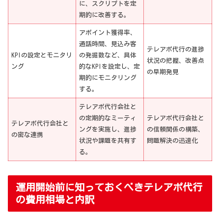
に、スクリプトを定
期的に改善する。
アポイント獲得率、
通話時間、見込み客
テレアポ代行の進捗
KPIの設定とモニタリ
の発掘数など、具体
状況の把握、改善点
ング
的なKPIを設定し、定
の早期発見
期的にモニタリング
する。
テレアポ代行会社と
の定期的なミーティ
テレアポ代行会社と
テレアポ代行会社と
ングを実施し、進捗
の信頼関係の構築、
の密な連携
状況や課題を共有す
問題解決の迅速化
る。
運用開始前に知っておくべきテレアポ代行
の費用相場と内訳