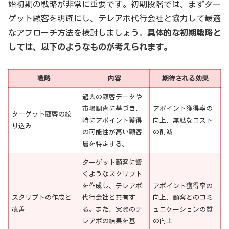
始初期の戦略が非常に重要です。初期段階では、まずター
ゲット顧客を明確にし、テレアポ代行会社と協力して最適
なアプローチ方法を検討しましょう。
具体的な初期戦略と
しては、以下のようなものが考えられます。
戦略
内容
期待される効果
過去の顧客データや
市場調査に基づき、
アポイント獲得率の
ターゲット顧客の絞
特にアポイント獲得
向上、無駄なコスト
り込み
の可能性が高い顧客
の削減
層を特定する。
ターゲット顧客に響
くようなスクリプト
を作成し、テレアポ
アポイント獲得率の
スクリプトの作成と
代行会社と共有す
向上、顧客とのコミ
改善
る。また、実際のテ
ュニケーションの質
レアポの結果を基
の向上