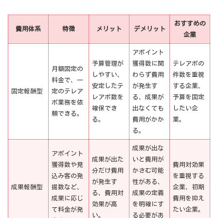
おすすめの
費用体系
特徴
メリット
デメリット
企業
アポイント
予算管理が
獲得数に関
テレアポの
月額固定の
しやすい、
わらず費用
件数を重視
料金で、一
安定したテ
が発生す
する企業、
固定報酬型
定のテレア
レアポ数を
る、成果が
予算を固定
ポ業務を依
確保でき
出なくても
したい企
頼できる。
る。
費用がかか
業。
る。
成果が出な
アポイント
成果が出た
いと費用が
獲得数や見
費用対効果
分だけ費用
かさむ可能
込み客の発
を重視する
が発生す
性がある、
成果報酬型
掘数など、
企業、初期
る、費用対
成果の定義
成果に応じ
費用を抑え
効果が高
を明確にす
て料金が発
たい企業。
い。
る必要があ