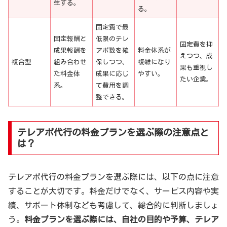
生する。
る。
固定費で最
固定報酬と
低限のテレ
固定費を抑
成果報酬を
アポ数を確
料金体系が
えつつ、成
複合型
組み合わせ
保しつつ、
複雑になり
果も重視し
た料金体
成果に応じ
やすい。
たい企業。
系。
て費用を調
整できる。
テレアポ代行の料金プランを選ぶ際の注意点と
は？
テレアポ代行の料金プランを選ぶ際には、以下の点に注意
することが大切です。料金だけでなく、サービス内容や実
績、サポート体制なども考慮して、総合的に判断しましょ
う。
料金プランを選ぶ際には、自社の目的や予算、テレア