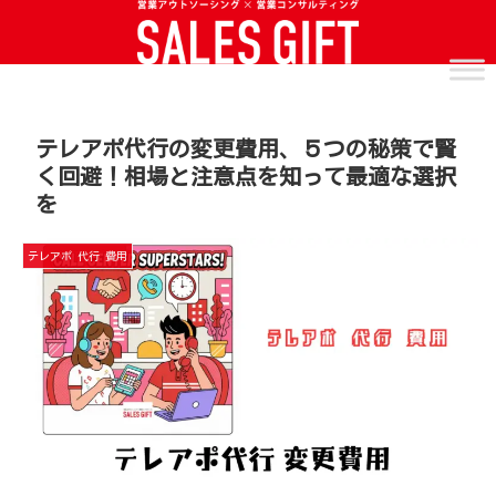
テレアポ代行の変更費用、５つの秘策で賢
く回避！相場と注意点を知って最適な選択
を
テレアポ 代行 費用