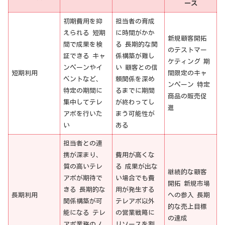
ース
初期費用を抑
担当者の育成
えられる 短期
に時間がかか
新規顧客開拓
間で成果を検
る 長期的な関
のテストマー
証できる キャ
係構築が難し
ケティング 期
ンペーンやイ
い 顧客との信
短期利用
間限定のキャ
ベントなど、
頼関係を深め
ンペーン 特定
特定の期間に
るまでに期間
商品の販売促
集中してテレ
が終わってし
進
アポを行いた
まう可能性が
い
ある
担当者との連
携が深まり、
費用が高くな
質の高いテレ
る 成果が出な
継続的な顧客
アポが期待で
い場合でも費
開拓 新規市場
きる 長期的な
用が発生する
長期利用
への参入 長期
関係構築が可
テレアポ以外
的な売上目標
能になる テレ
の営業戦略に
の達成
アポ業務のノ
リソースを割