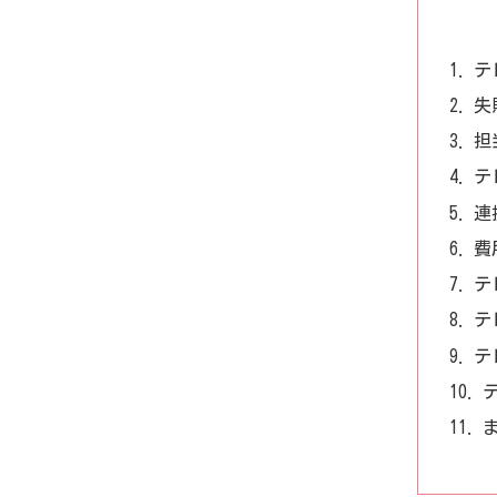
テ
失
担
テ
連
費
テ
テ
テ