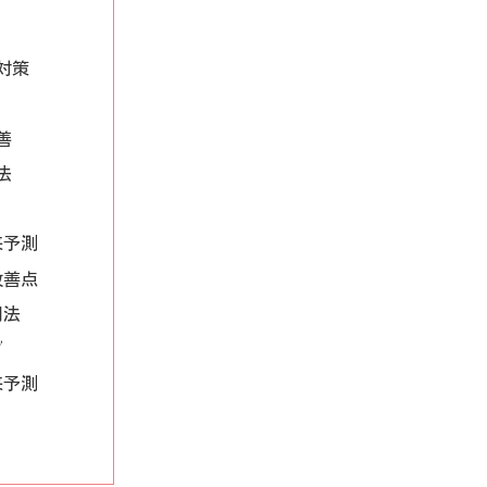
対策
善
法
来予測
改善点
用法
グ
来予測