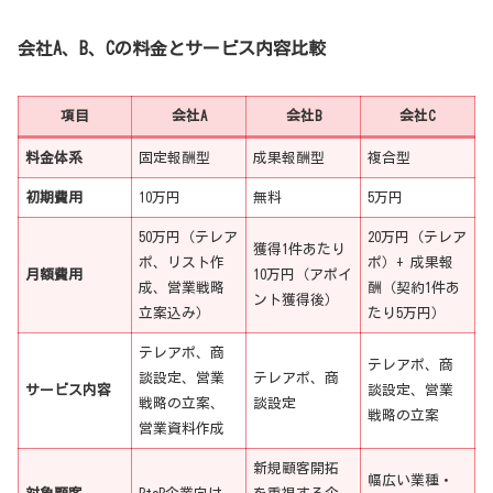
会社A、B、Cの料金とサービス内容比較
項目
会社A
会社B
会社C
料金体系
固定報酬型
成果報酬型
複合型
初期費用
10万円
無料
5万円
50万円（テレア
20万円（テレア
獲得1件あたり
ポ、リスト作
ポ）+ 成果報
月額費用
10万円（アポイ
成、営業戦略
酬（契約1件あ
ント獲得後）
立案込み）
たり5万円）
テレアポ、商
テレアポ、商
談設定、営業
テレアポ、商
サービス内容
談設定、営業
戦略の立案、
談設定
戦略の立案
営業資料作成
新規顧客開拓
幅広い業種・