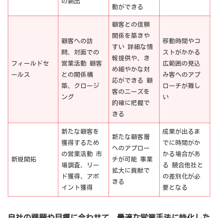
の創出
動ができる
顧客との信頼
関係を築きや
顧客への訪
移動時間やコ
すい 詳細な情
問、対面での
ストがかかる
報提供や、き
フィールドセ
営業活動 顧客
広範囲の見込
め細やかな対
ールス
との関係構
み客へのアプ
応ができる 顧
築、クロージ
ローチが難し
客のニーズを
ング
い
的確に把握で
きる
新たな顧客を
成果が出るま
新たな顧客層
獲得するため
でに時間がか
へのアプロー
の営業活動 市
かる場合があ
新規開拓
チが可能 事業
場調査、リー
る 競合他社と
拡大に貢献で
ド獲得、アポ
の差別化が必
きる
イント獲得
要となる
自社の課題や目標に合わせて、最適な営業手法に特化した