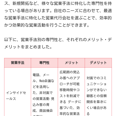
ス、新規開拓など、様々な営業手法に特化した専門性を持
っている場合があります。自社のニーズに合わせて、最適
な営業手法に特化した営業代行会社を選ぶことで、効率的
かつ効果的な営業活動を行うことができます。
以下に、営業手法別の専門性と、それぞれのメリット・デ
メリットをまとめました。
営業手法
専門性
メリット
デメリット
広範囲の見込
電話、メー
み客へのアプ
対面でのコミ
ル、Web会議な
ローチが可能
ュニケーショ
どを活用し
移動時間やコ
ンができない
インサイドセ
た、非対面で
ストを削減で
顧客との信頼
ールス
の営業活動 見
きる データに
関係を築きに
込み客の育
基づいた、効
くい場合があ
成、商談機会
率的な営業活
る