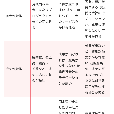
ても、費用が
月額固定料
予算が立てや
発生する 営業
金、またはプ
すい 成果に関
代行会社のモ
固定報酬型
ロジェクト単
わらず、一定
チベーション
位での固定料
のサービスを
が、成果に連
金
受けられる
動しにくい可
能性がある
成果が出ない
と、費用対効
成果が出なけ
成約数、売上
果が得られな
れば、費用が
高、獲得リー
い 初期費用
発生しない 営
成果報酬型
ド数など、成
や、成果に至
業代行会社の
果に応じて料
るまでのプロ
モチベーショ
金が発生
セスに対する
ンが高い
費用が発生す
る場合がある
固定費で安定
したサービス
を受けつつ、
料金体系が複