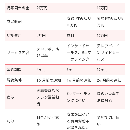
月額固定料金
20万円
–
10万円
成約1件あたり
成約1件あたり5
成果報酬
–
10万円
万円
初期費用
5万円
無料
10万円
インサイドセ
テレアポ、イ
テレアポ、訪
サービス内容
ールス、Webマ
ンサイドセー
問営業
ーケティング
ルス
契約期間
6ヶ月
3ヶ月
12ヶ月
解約条件
1ヶ月前の通知
1ヶ月前の通知
2ヶ月前の通知
実績豊富なベ
Webマーケティ
幅広い営業手
強み
テラン営業担
ングに強い
法に対応
当
成果が出ない
料金がやや高
契約期間が長
弱み
と費用対効果
め
い
が得られない