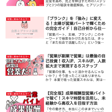
足度を高め、売上を伸ばすための7ステッ
プと3つの秘訣を徹底解説。ヒアリング、
提案、信頼関係構築まで、具体的な実践
方法を学び、お客様から選ばれる営業を
目指しましょう。
「ブランク」を「強み」に変え
営業に興味のある方へ
る！主婦が営業パートで輝くため
の完全ガイド｜自己分析から仕事
探し、面接対策まで徹底解説
「営業パート、主婦、ブランク」このキ
ーワードで検索をかけたあなたは、きっ
と「また社会で活躍したい」という強い
思いと同時に、「本当に私でもできるの
だろうか？」という不安を抱えているの
ではないでしょうか。この記事では、ブ
「営業が副業で営業」は最強の自
営業に興味のある方へ
ランクを「弱み」ではなく...
己投資！収入UP、スキルUP、人脈
拡大まで実現する５ステップ
「営業の仕事、もっと活かせるんじゃな
いか？」そう思ったことはありません
か？ 本業で培った営業スキルは、実は副
業でも大きな武器になります。 この記事
では、私が営業の世界で培ってきた経験
をもとに、「営業が副業で営業」という
【完全版】成果報酬型営業バイト
営業に興味のある方へ
働き方のメリット、注意...
で稼ぐ！スキマ時間を活用し、未
経験から高収入を目指す方法
「今の働き方、本当にこのままでいいの