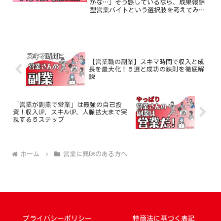
かな…」そう感じているなら、成果報酬
型営業バイトという選択肢を考えてみま
せんか？時間や場所に縛られず、自分の
ペースで働ける。未経験でも高収入を目
指せる。さらに、営業スキルまで身につ
く。そんな魅力的な働き方...
【営業職の副業】スキマ時間で収入と成
長を最大化！５選と成功の鉄則を徹底解
説
「営業が副業で営業」は最強の自己投
資！収入UP、スキルUP、人脈拡大まで実
現する５ステップ
ホーム
営業に興味のある方へ
プライバシーポリシー
特商法に基づく表記