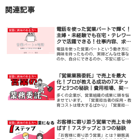
関連記事
電話を使った営業パートで輝く！
営業に興味のある方へ
主婦・未経験でも在宅・テレワー
クで活躍できる！仕事内容、求
人、成功の秘訣まで徹底解説
電話を使った営業パートという働き方に
興味を持ったものの、実際どんな仕事な
のか、自分にできるのか、不安に感じて
いる方もいるのではないでしょうか。こ
の記事では、私がこれまでの営業経験で
培ってきた知識やスキルを活かし、電話
「営業業務委託」で売上を最大
営業に興味のある方へ
を使った営業パートの仕事...
化！プロが教える成功の7ステッ
プと3つの秘訣｜費用相場、契約
形態、選び方まで徹底解説
多くの企業が、営業組織の成果に頭を悩
ませています。 「営業担当者の採用・教
育コストは増大するばかり」「営業担当
者のスキルにばらつきがあり、組織全体
の底上げができない」「営業戦略はある
ものの、現場レベルでの実行力が伴って
お客様に寄り添う営業で売上を伸
営業に興味のある方へ
いない」 これらの課題...
ばす！７ステップと３つの秘訣
「お客様に寄り添う営業」とは？顧客満